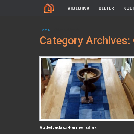
Skip
VIDEÓINK
BELTÉR
KÜL
to
content
Home
»
Ötletvadászok
Category Archives:
#ötletvadász-Farmerruhák