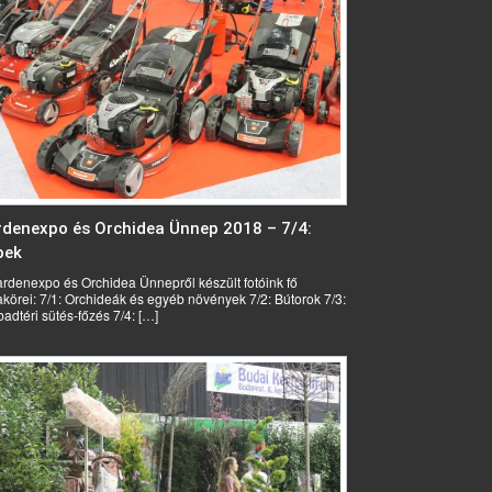
denexpo és Orchidea Ünnep 2018 – 7/4:
pek
rdenexpo és Orchidea Ünnepről készült fotóink fő
körei: 7/1: Orchideák és egyéb növények 7/2: Bútorok 7/3:
adtéri sütés-főzés 7/4: […]