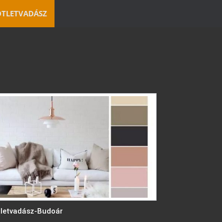
ÖTLETVADÁSZ
letvadász-Budoár