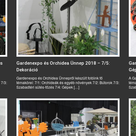
és
Gardenexpo és Orchidea Ünnep 2018 – 7/5:
Gar
Dekoráció
Gé
Gardenexpo és Orchidea Ünnepről készült fotóink fő
A Ga
 7/3:
témakörei: 7/1: Orchideák és egyéb növények 7/2: Bútorok 7/3:
téma
Szabadtéri sütés-főzés 7/4: Gépek […]
Szab