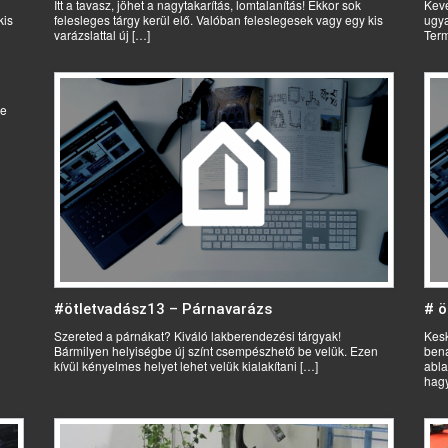
Itt a tavasz, jöhet a nagytakarítás, lomtalanítás! Ekkor sok
Keve
kis
felesleges tárgy kerül elő. Valóban feleslegesek vagy egy kis
ugya
varázslattal új […]
Term
ke
#ötletvadász13 – Párnavarázs
# ö
Szereted a párnákat? Kiváló lakberendezési tárgyak!
Kesk
Bármilyen helyiségbe új színt csempészhető be velük. Ezen
bena
kívül kényelmes helyet lehet velük kialakítani […]
abla
hagy