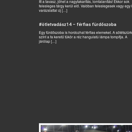
Itt a tavasz, jöhet a nagytakarítás, lomtalanítás! Ekkor sok
felesleges tárgy kerül elő. Valóban feleslegesek vagy egy 
varázslattal új […]
#ötletvadász14 – férfias fürdőszoba
Egy fürdőszoba is hordozhat férfias elemeket. A sötétszür
színt a fa keretű tükör a réz hangulatú lámpa tompítja. A
járólap […]