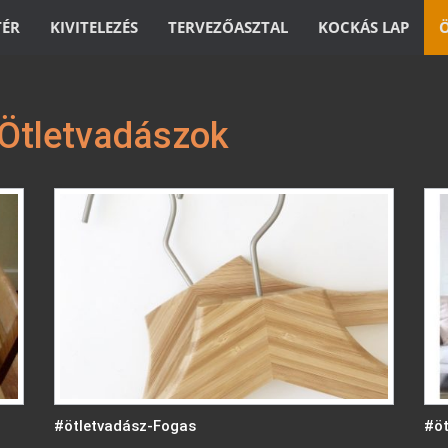
TÉR
KIVITELEZÉS
TERVEZŐASZTAL
KOCKÁS LAP
Ötletvadászok
#ötletvadász-Fogas
#öt