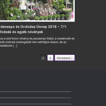
denexpo és Orchidea Ünnep 2018 – 7/1:
hideák és egyéb növények
os a sok finom növény és pecsenye illatot, a medencék és
zzik vizének csobogását nem adhatjuk vissza, de az
tvadászok […]
1
2
Következő »