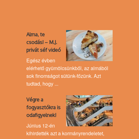
Alma, te
csodás! – M.J.
privát séf videó
Egész évben
elérhető gyümölcsünkből, az almából
sok finomságot sütünk-főzünk. Azt
tudtad, hogy ...
Végre a
fogyasztókra is
odafigyelnek!
Június 12-én
kihirdették azt a kormányrendeletet,