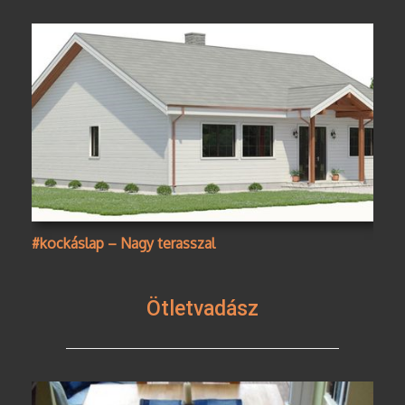
#kockáslap – Nagy terasszal
Ötletvadász