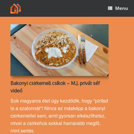
Skip
Menu
to
content
Bakonyi csirkemell csíkok – M.J. privát séf
videó
Sok magyaros étel úgy kezdődik, hogy "pirítsd
le a szalonnát"! Nincs ez másképp a bakonyi
csirkemellel sem, amit gyorsan elkészíthetsz,
mivel a csirkehús sokkal hamarabb megfő,
mint sertés.