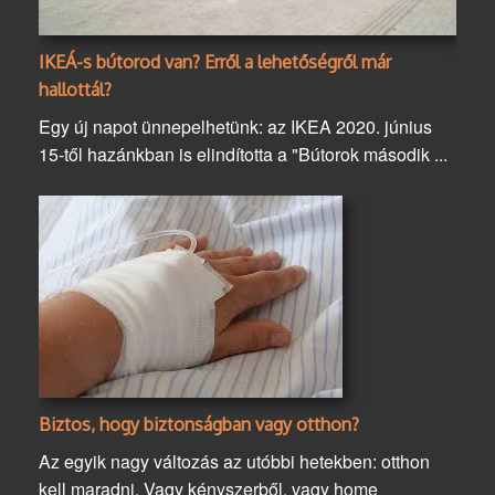
IKEÁ-s bútorod van? Erről a lehetőségről már
hallottál?
Egy új napot ünnepelhetünk: az IKEA 2020. június
15-től hazánkban is elindította a "Bútorok második ...
Biztos, hogy biztonságban vagy otthon?
Az egyik nagy változás az utóbbi hetekben: otthon
kell maradni. Vagy kényszerből, vagy home