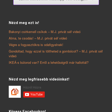
Nézd meg ezt is!
Bakonyi csirkemell csíkok – M.J. privát séf videó
Alma, te csodás! – M.J. privát séf videó
Végre a fogyasztókra is odafigyelnek!
Gondoltad, hogy ezzel is töltheted a gombócot? – M.J. privát séf
videó
IKEÁ-s bútorod van? Erről a lehetőségről már hallottál?
Nézd meg legfrissebb videóinkat!
Kövess Facebookon!