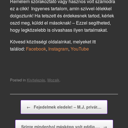
Remélem szórakoztató vagy hasznos volt számodra
ez a cikk! Ingyenes tartalom, amin szívvel-lélekkel
dolgoztunk! Ha tetszett és érdekesnek tartod, kérlek
oszd meg, küldd el másoknak! – Ezzel segítheted,
hogy legközelebb is olvashass ilyen tartalmakat.
Kövesd közösségi oldalainkat, melyeket itt
találod:
Facebook
,
Instagram
,
YouTube
Posted in
Kivitelezés
,
Mozaik
.
Post navigation
←
Fejedelmek eledele! – M.J. privát…
Szinte mindenhol másképp volt eddig,…
→