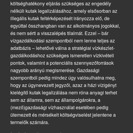
költséghatékony eljárás szükséges az engedély
nélküli kutak legalizálásához, amely elsősorban az
illegális kutak feltérképezését irányozza elő, de
egyúttal összhangban van az alkotmányos jogokkal,
és nem sérti a visszalépés tilalmát. Ezzel – bár
vízgazdálkodási szempontból nem lenne teljes az
adatbázis – lehetővé válna a stratégiai vízkészlet-
gazdálkodáshoz szükséges ismeretlen vízkivételi
pontok, valamint a potenciális szennyezőforrások
nagyobb arányú megismerése. Gazdasági
szempontból pedig mindez úgy valósulhatna meg,
hogy az úgynevezett jegyzői, azaz a házi vízigényt
kielégítő kutak legalizálása nem róna anyagi terhet
sem az államra, sem az állampolgárokra, a
(mező)gazdasági vízhasználat esetében pedig
ütemezett és mérsékelt költségviselést jelentene a
termelők számára.