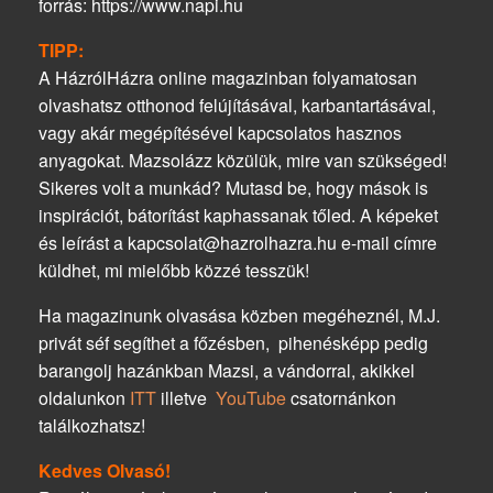
forrás: https://www.napi.hu
TIPP:
A HázrólHázra online magazinban folyamatosan
olvashatsz otthonod felújításával, karbantartásával,
vagy akár megépítésével kapcsolatos hasznos
anyagokat. Mazsolázz közülük, mire van szükséged!
Sikeres volt a munkád? Mutasd be, hogy mások is
inspirációt, bátorítást kaphassanak tőled. A képeket
és leírást a kapcsolat@hazrolhazra.hu e-mail címre
küldhet, mi mielőbb közzé tesszük!
Ha magazinunk olvasása közben megéheznél, M.J.
privát séf segíthet a főzésben, pihenésképp pedig
barangolj hazánkban Mazsi, a vándorral, akikkel
oldalunkon
ITT
illetve
YouTube
csatornánkon
találkozhatsz!
Kedves Olvasó!