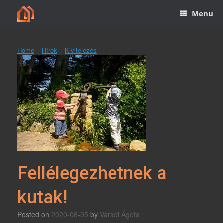
Skip
Menu
to
content
Home
»
Hírek
»
Kivitelezés
»
Fellélegezhetnek a kutak!
Fellélegezhetnek a
kutak!
Posted on
2020-06-05
by
Váradi Ágota