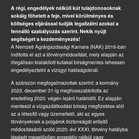
A régi, engedélyek nélküli kút tulajdonosoknak
sokáig főhetett a feje, mivel körülményes és
költséges eljárással tudják legalizálni azokat a
fennálló szabályozás szerint. Nekik nyújt
segítséget a kezdeményezés!
A Nemzeti Agrárgazdasági Kamara (
NAK
) 2016-ban
indította el azt a törvénymódosítást, mely alapján az
illegálisan kialakított kutakat bírságmentes lehessen
engedélyeztetni a vízügyi hatóságoknál.
A szárazon megfogalmazottak szerint: a kormány
2023. december 31-ig meghosszabbította az
eredetileg 2020. végén lejáró határidőt. Ez alapján
mentesül a vízgazdálkodási bírság megfizetése alól
az a létesítő vagy üzemeltető, aki az egyes
törvényeknek a polgárok biztonságát erősítő
módosításáról szóló 2020. évi XXXI. törvény hatályba
lépését megelőzően engedély nélkül vagy