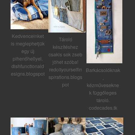
Kedvenceinket
Tároló
is meglephetjük
készítéshez
egy új
csakis sok zseb
pihenőhellyel.
jöhet szóba!
dishfunctionald
redoityourselfin
Barkácsolóknak
esigns.blogspot
spirations.blogs
,
pot
kézművesekne
k függőleges
tároló.
codecades.tk