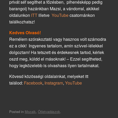
privát séf segíthet a főzésben, pihenésképp pedig
barangolj hazánkban Mazsi, a vándorral, akikkel
oldalunkon
ITT
illetve
YouTube
csatornánkon
találkozhatsz!
Kedves Olvasó!
Remélem szórakoztató vagy hasznos volt számodra
ez a cikk! Ingyenes tartalom, amin szívvel-lélekkel
dolgoztam! Ha tetszett és érdekesnek tartod, kérlek
oszd meg, küldd el másoknak! – Ezzel segítheted,
hogy legközelebb is olvashass ilyen tartalmakat.
Kövesd közösségi oldalainkat, melyeket itt
találod:
Facebook
,
Instagram
,
YouTube
Posted in
Mozaik
,
Ötletvadászok
.