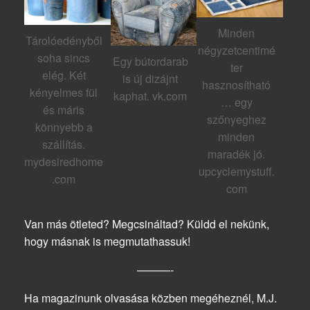
Minden
Tárolóedényből
négyzetcentimé
soha sincs
Egy bútordarab
ter
elég. Két
is új dizájnt
hasznosítható
kényelmes fül
kaphat. vk.com
… egy
és máris
szőnyeghez
könnyebb a
minden
szállítás.
maradék jó.
mydesiredhome
upcyclemystuff.
.com
com
Van más ötleted? Megcsináltad? Küldd el nekünk,
hogy másnak is megmutathassuk!
———-
Ha magazinunk olvasása közben megéheznél, M.J.