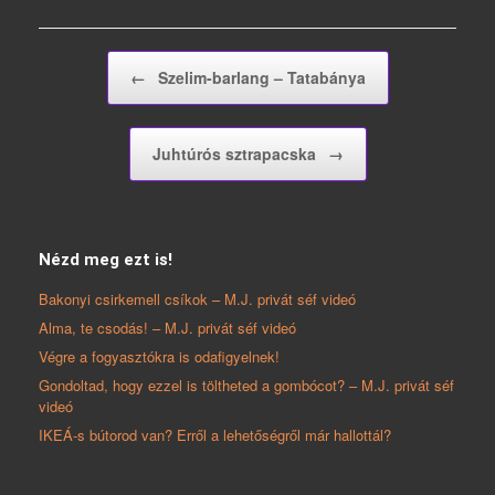
Post navigation
←
Szelim-barlang – Tatabánya
Juhtúrós sztrapacska
→
Nézd meg ezt is!
Bakonyi csirkemell csíkok – M.J. privát séf videó
Alma, te csodás! – M.J. privát séf videó
Végre a fogyasztókra is odafigyelnek!
Gondoltad, hogy ezzel is töltheted a gombócot? – M.J. privát séf
videó
IKEÁ-s bútorod van? Erről a lehetőségről már hallottál?