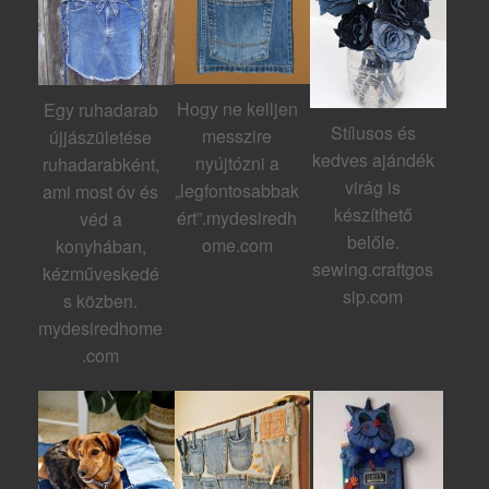
Hogy ne kelljen
Egy ruhadarab
Stílusos és
messzire
újjászületése
kedves ajándék
nyújtózni a
ruhadarabként,
virág is
„legfontosabbak
ami most óv és
készíthető
ért”.mydesiredh
véd a
belőle.
ome.com
konyhában,
sewing.craftgos
kézműveskedé
sip.com
s közben.
mydesiredhome
.com