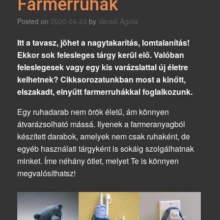
Farmerruhák
Posted on
2020-04-23
by
Váradi Ágota
Itt a tavasz, jöhet a nagytakarítás, lomtalanítás!
Ekkor sok felesleges tárgy kerül elő. Valóban
feleslegesek vagy egy kis varázslattal új életre
kelhetnek? Cikksorozatunkban most a kinőtt,
elszakadt, elnyűtt farmerruhákkal foglalkozunk.
Egy ruhadarab nem örök életű, ám könnyen
átvarázsolható mássá. Ilyenek a farmeranyagból
készített darabok, amelyek nem csak ruhaként, de
egyéb használati tárgyként is sokáig szolgálhatnak
minket. Íme néhány ötlet, melyet Te is könnyen
megvalósíthatsz!