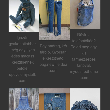
Rövid a
Igazán
telefontöltőd?
gyakorlottabbak
Egy nadrág, két
Toldd meg egy
még egy ilyen
tároló. Gyorsan
kis
édes macit is
elkészíthető.
farmerzsebes
készíthetnek
bag.newlifeidea
tartóval.
belőle.
.com
mydesiredhome
upcyclemystuff.
.com
com