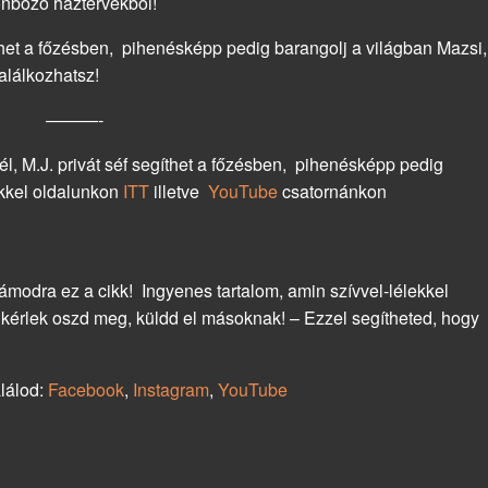
önböző háztervekből!
het a főzésben, pihenésképp pedig barangolj a világban Mazsi,
alálkozhatsz!
———-
 M.J. privát séf segíthet a főzésben, pihenésképp pedig
ikkel oldalunkon
ITT
illetve
YouTube
csatornánkon
modra ez a cikk! Ingyenes tartalom, amin szívvel-lélekkel
, kérlek oszd meg, küldd el másoknak! – Ezzel segítheted, hogy
alálod:
Facebook
,
Instagram
,
YouTube