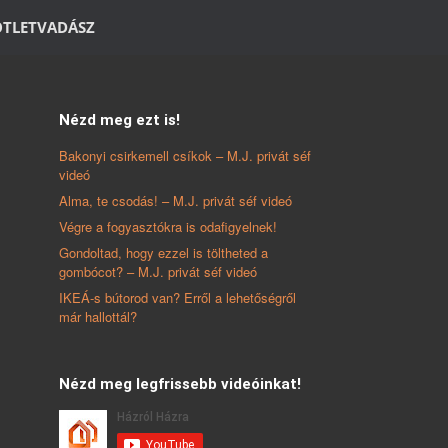
ÖTLETVADÁSZ
Nézd meg ezt is!
Bakonyi csirkemell csíkok – M.J. privát séf
videó
Alma, te csodás! – M.J. privát séf videó
Végre a fogyasztókra is odafigyelnek!
Gondoltad, hogy ezzel is töltheted a
gombócot? – M.J. privát séf videó
IKEÁ-s bútorod van? Erről a lehetőségről
már hallottál?
Nézd meg legfrissebb videóinkat!