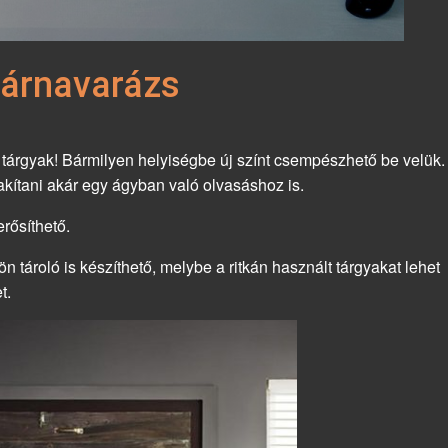
Párnavarázs
tárgyak! Bármilyen helyiségbe új színt csempészhető be velük.
akítani akár egy ágyban való olvasáshoz is.
rősíthető.
ön tároló is készíthető, melybe a ritkán használt tárgyakat lehet
t.