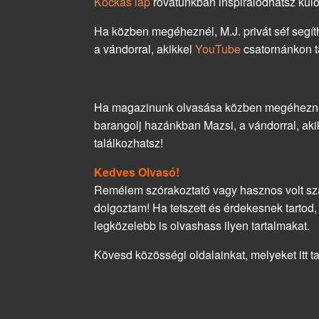
Kockás lap
rovatunkban inspirálódhatsz kül
Ha közben megéheznél, M.J. privát séf segít
a vándorral, akikkel
YouTube
csatornánkon t
Ha magazinunk olvasása közben megéheznél,
barangolj hazánkban Mazsi, a vándorral, ak
találkozhatsz!
Kedves Olvasó!
Remélem szórakoztató vagy hasznos volt szá
dolgoztam! Ha tetszett és érdekesnek tartod
legközelebb is olvashass ilyen tartalmakat.
Kövesd közösségi oldalainkat, melyeket itt t