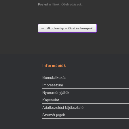
Posted in
Hírek
,
Ötletvadászok
.
Post navigation
←
#kockáslap – Kicsi és kompakt
Információk
Bemutatkozás
Impresszum
Nyereményjáték
Kapcsolat
Adatkezelési tájékoztató
Szerzői jogok