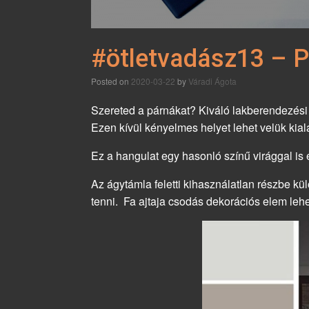
#ötletvadász13 – 
Posted on
2020-03-22
by
Váradi Ágota
Szereted a párnákat? Kiváló lakberendezési 
Ezen kívül kényelmes helyet lehet velük kial
Ez a hangulat egy hasonló színű virággal is e
Az ágytámla feletti kihasználatlan részbe kül
tenni. Fa ajtaja csodás dekorációs elem lehe