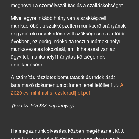
megnöveli a személyszállítás és a szállásköltséget.
Mivel egyre inkább hiány van a szakképzett
munkaerőből, a szakképzetlen munkaerő arányának
nagyméretű növekedése vált szükségessé az utóbbi
években, ez pedig indokolttá teszi a mérnöki helyi
munkavezetés fokozását, ami kihatással van az
ügyvitel, munkahelyi irányítás költségeinek
emelkedésére.
A számítás részletes bemutatását és indoklását
tartalmazó dokumentumot innen lehet letölteni >>
A
2020 evi minimalis rezsioradijrol.pdf
(Forrás: ÉVOSZ-sajtóanyag)
———-
Ha magazinunk olvasása közben megéheznél, M.J.
privát séf segíthet a főzésben, pihenésképp pedig