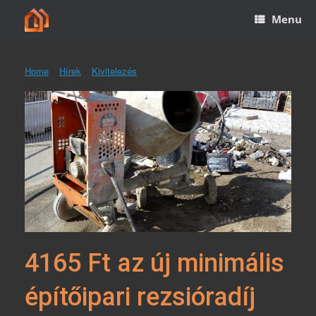
Skip
Menu
to
content
Home
»
Hírek
»
Kivitelezés
»
4165 Ft az új minimális építőipari
rezsióradíj 2020-ban
4165 Ft az új minimális
építőipari rezsióradíj