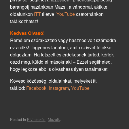
barangolj hazánkban Mazsi, a vándorral, akikkel
oldalunkon
ITT
illetve
YouTube
csatornánkon
találkozhatsz!
Kedves Olvasó!
Remélem szórakoztató vagy hasznos volt számodra
ez a cikk! Ingyenes tartalom, amin szívvel-lélekkel
dolgoztam! Ha tetszett és érdekesnek tartod, kérlek
oszd meg, küldd el másoknak! – Ezzel segítheted,
hogy legközelebb is olvashass ilyen tartalmakat.
Kövesd közösségi oldalainkat, melyeket itt
találod:
Facebook
,
Instagram
,
YouTube
Posted in
Kivitelezés
,
Mozaik
.