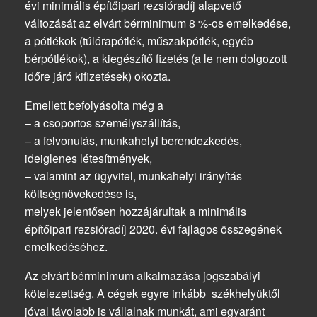
évi minimális építőipari rezsióradíj alapvető
változását az elvárt bérminimum 8 %-os emelkedése,
a pótlékok (túlórapótlék, műszakpótlék, egyéb
bérpótlékok), a kiegészítő fizetés (a le nem dolgozott
időre járó kifizetések) okozta.
Emellett befolyásolta még a
– a csoportos személyszállítás,
– a felvonulás, munkahelyi berendezkedés,
ideiglenes létesítmények,
– valamint az ügyvitel, munkahelyi irányítás
költségnövekedése is,
melyek jelentősen hozzájárultak a minimális
építőipari rezsióradíj 2020. évi fajlagos összegének
emelkedéséhez.
Az elvárt bérminimum alkalmazása jogszabályi
kötelezettség. A cégek egyre inkább székhelyüktől
jóval távolabb is vállalnak munkát, ami egyaránt