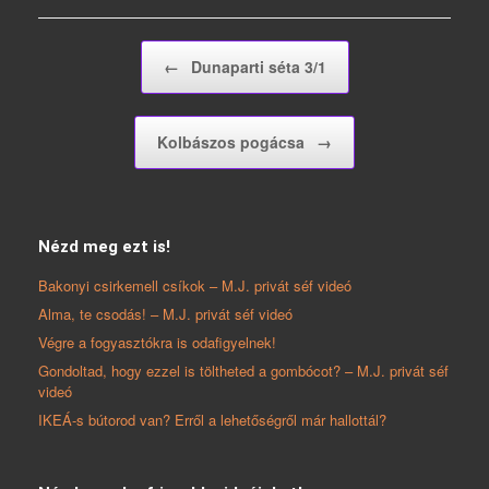
Post navigation
←
Dunaparti séta 3/1
Kolbászos pogácsa
→
Nézd meg ezt is!
Bakonyi csirkemell csíkok – M.J. privát séf videó
Alma, te csodás! – M.J. privát séf videó
Végre a fogyasztókra is odafigyelnek!
Gondoltad, hogy ezzel is töltheted a gombócot? – M.J. privát séf
videó
IKEÁ-s bútorod van? Erről a lehetőségről már hallottál?