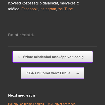
Kövesd közösségi oldalainkat, melyeket itt
találod:
Facebook
,
Instagram
,
YouTube
Posted in
Videóink
.
Post navigation
←
Szinte mindenhol másképp volt eddig,…
IKEÁ-s bútorod van? Erről a…
→
Nézd meg ezt is!
Bakonyi csirkemell csíkok – M.J. privát séf videó