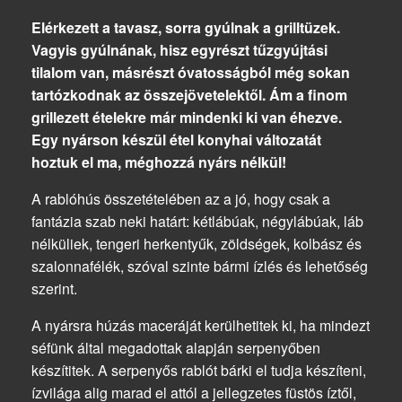
Elérkezett a tavasz, sorra gyúlnak a grilltüzek.
Vagyis gyúlnának, hisz egyrészt tűzgyújtási
tilalom van, másrészt óvatosságból még sokan
tartózkodnak az összejövetelektől. Ám a finom
grillezett ételekre már mindenki ki van éhezve.
Egy nyárson készül étel konyhai változatát
hoztuk el ma, méghozzá nyárs nélkül!
A rablóhús összetételében az a jó, hogy csak a
fantázia szab neki határt: kétlábúak, négylábúak, láb
nélküliek, tengeri herkentyűk, zöldségek, kolbász és
szalonnafélék, szóval szinte bármi ízlés és lehetőség
szerint.
A nyársra húzás maceráját kerülhetitek ki, ha mindezt
séfünk által megadottak alapján serpenyőben
készítitek. A serpenyős rablót bárki el tudja készíteni,
ízvilága alig marad el attól a jellegzetes füstös íztől,