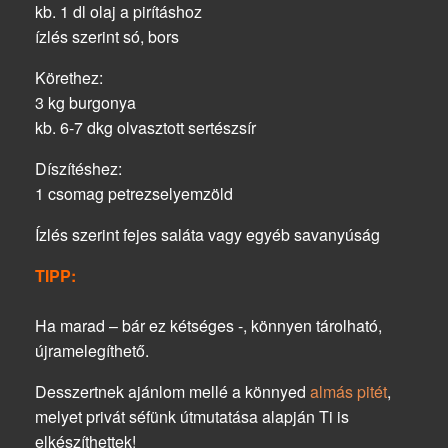
kb. 1 dl olaj a pirításhoz
ízlés szerint só, bors
Körethez:
3 kg burgonya
kb. 6-7 dkg olvasztott sertészsír
Díszítéshez:
1 csomag petrezselyemzöld
Ízlés szerint fejes saláta vagy egyéb savanyúság
TIPP:
Ha marad – bár ez kétséges -, könnyen tárolható,
újramelegíthető.
Desszertnek
ajánlom mellé a könnyed
almás pitét
,
melyet privát séfünk útmutatása alapján Ti is
elkészíthettek!