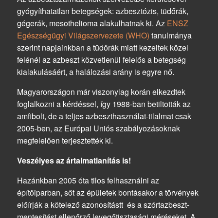
gyógyíthatatlan betegségek: azbesztózis, tüdőrák,
gégerák, mesothelioma alakulhatnak ki. Az
ENSZ
Egészségügyi Világszervezete (WHO)
tanulmánya
szerint napjainkban a tüdőrák miatt kezeltek közel
felénél az azbeszt közvetlenül felelős a betegség
kialakulásáért, a halálozási arány is egyre nő.
Magyarországon már viszonylag korán elkezdtek
foglalkozni a kérdéssel, így 1988-ban betiltották az
amfibolt, de a teljes azbeszthasználat-tilalmat csak
2005-ben, az Európai Uniós szabályozásoknak
megfelelően terjesztették ki.
Veszélyes az ártalmatlanítás is!
Hazánkban 2005 óta tilos felhasználni az
építőiparban, sőt az épületek bontásakor a törvények
előírják a kötelező azonosítástt és a szórtazbeszt-
mentesítést ellenőrző levegőtisztasági méréseket. A