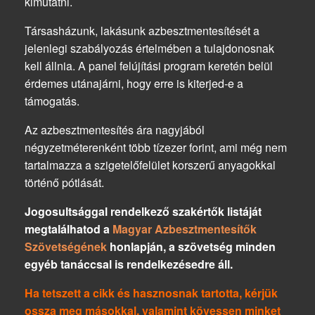
kimutatni.
Társasházunk, lakásunk azbesztmentesítését a
jelenlegi szabályozás értelmében a tulajdonosnak
kell állnia. A panel felújítási program keretén belül
érdemes utánajárni, hogy erre is kiterjed-e a
támogatás.
Az azbesztmentesítés ára nagyjából
négyzetméterenként több tízezer forint, ami még nem
tartalmazza a szigetelőfelület korszerű anyagokkal
történő pótlását.
Jogosultsággal rendelkező szakértők listáját
megtalálhatod a
Magyar Azbesztmentesítők
Szövetségének
honlapján, a szövetség minden
egyéb tanáccsal is rendelkezésedre áll.
Ha tetszett a cikk és hasznosnak tartotta, kérjük
ossza meg másokkal, valamint kövessen minket