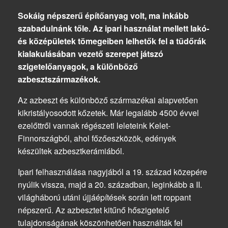
Sokáig népszerű építőanyag volt, ma inkább
szabadulnánk tőle. Az ipari használat mellett lakó-
és középületek tömegeiben lelhetők fel a tüdőrák
kialakulásában vezető szerepet játszó
szigetelőanyagok, a különböző
azbesztszármazékok.
Az azbeszt és különböző származékai alapvetően
kikristályosodott kőzetek. Már legalább 4500 évvel
ezelőttről vannak régészeti leleteink Kelet-
Finnországból, ahol főzőeszközök, edények
készültek azbesztkerámiából.
Ipari felhasználása nagyjából a 19. század közepére
nyúlik vissza, majd a 20. században, leginkább a II.
világháború utáni újjáépítések során lett roppant
népszerű. Az azbesztet kitűnő hőszigetelő
tulajdonságának köszönhetően használták fel