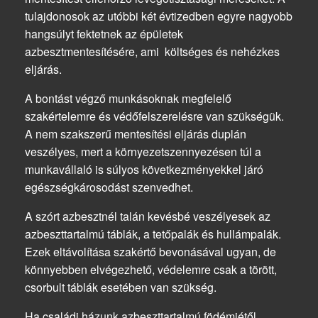
tulajdonosok az utóbbi két évtizedben egyre nagyobb
hangsúlyt fektetnek az épületek
azbesztmentesítésére, ami költséges és nehézkes
eljárás.
A bontást végző munkásoknak megfelelő
szakértelemre és védőfelszerelésre van szükségük.
A nem szakszerű mentesítési eljárás duplán
veszélyes, mert a környezetszennyezésen túl a
munkavállaló is súlyos következményekkel járó
egészségkárosodást szenvedhet.
A szórt azbesztnél talán kevésbé veszélyesek az
azbeszttartalmú táblák, a tetőpalák és hullámpalák.
Ezek eltávolítása szakértő bevonásával ugyan, de
könnyebben elvégezhető, védelemre csak a törött,
csorbult táblák esetében van szükség.
Ha családi házunk azbeszttartalmú födémjétől