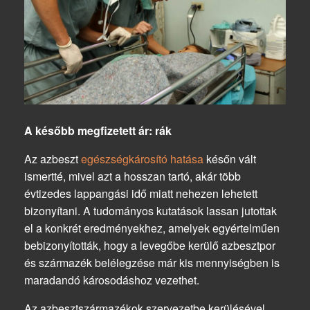
A később megfizetett ár: rák
Az azbeszt
egészségkárosító hatása
későn vált
ismertté, mivel azt a hosszan tartó, akár több
évtizedes lappangási idő miatt nehezen lehetett
bizonyítani. A tudományos kutatások lassan jutottak
el a konkrét eredményekhez, amelyek egyértelműen
bebizonyították, hogy a levegőbe kerülő azbesztpor
és származék belélegzése már kis mennyiségben is
maradandó károsodáshoz vezethet.
Az azbesztszármazékok szervezetbe kerülésével