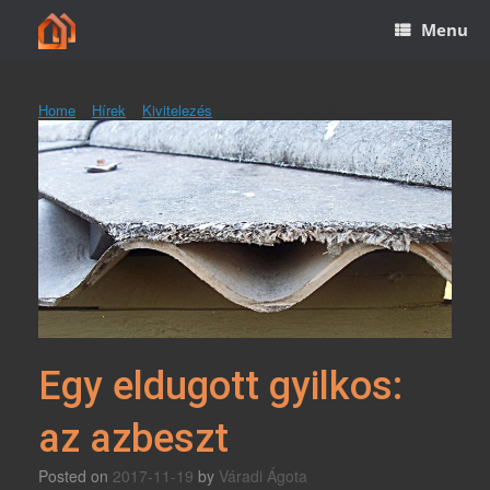
Skip
Menu
to
content
Home
»
Hírek
»
Kivitelezés
»
Egy eldugott gyilkos: az azbeszt
Egy eldugott gyilkos:
az azbeszt
Posted on
2017-11-19
by
Váradi Ágota