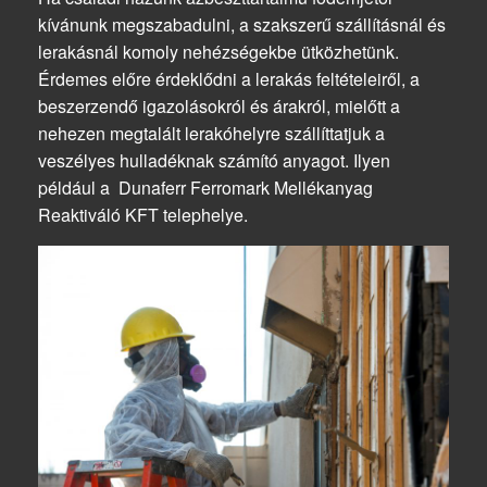
kívánunk megszabadulni, a szakszerű szállításnál és
lerakásnál komoly nehézségekbe ütközhetünk.
Érdemes előre érdeklődni a lerakás feltételeiről, a
beszerzendő igazolásokról és árakról, mielőtt a
nehezen megtalált lerakóhelyre szállíttatjuk a
veszélyes hulladéknak számító anyagot. Ilyen
például a Dunaferr Ferromark Mellékanyag
Reaktiváló KFT telephelye.