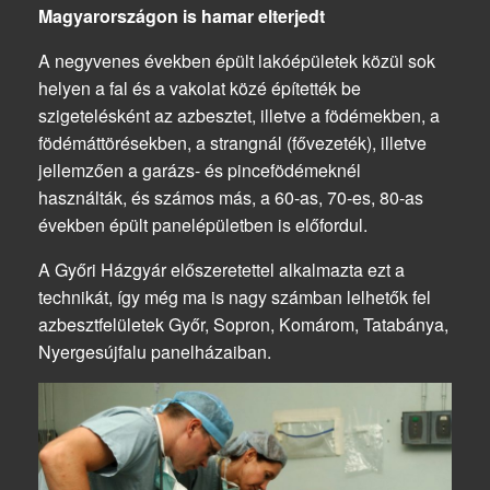
Magyarországon is hamar elterjedt
A negyvenes években épült lakóépületek közül sok
helyen a fal és a vakolat közé építették be
szigetelésként az azbesztet, illetve a födémekben, a
födémáttörésekben, a strangnál (fővezeték), illetve
jellemzően a garázs- és pincefödémeknél
használták, és számos más, a 60-as, 70-es, 80-as
években épült panelépületben is előfordul.
A Győri Házgyár előszeretettel alkalmazta ezt a
technikát, így még ma is nagy számban lelhetők fel
azbesztfelületek Győr, Sopron, Komárom, Tatabánya,
Nyergesújfalu panelházaiban.