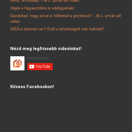
Alma, te csodás! – M.J. privát séf videó
Végre a fogyasztókra is odafigyelnek!
Gondoltad, hogy ezzel is töltheted a gombócot? – M.J. privát séf
videó
IKEÁ-s bútorod van? Erről a lehetőségről már hallottál?
Nézd meg legfrissebb videóinkat!
Kövess Facebookon!