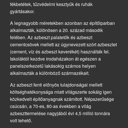
fékbetétek, tűzvédelmi kesztyűk és ruhák
gyártásakor.
A legnagyobb méretekben azonban az építőiparban
alkalmazták, különösen a 20. század második
felében. Az azbeszt palatetők és azbeszt
cementcsövek mellett az úgynevezett szórt azbesztet
(cement, víz és azbeszt keverékét) használták fel.
Iskoláktól kezdve irodaházakon át egészen a
panelszerkezetű lakásokig számos helyen
alkalmazták a különböző származékait.
Az azbeszt fenti előnyös tulajdonságai mellett
költséghatékonysága miatt világszerte sokáig igen
közkedvelt építőanyagnak számított. Népszerűsége
csúcsán, a 70-es, 80-as években a világ
azbeszttermelése nagyjából évi 4,5 millió tonnára
volt tehető.