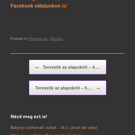
Facebook oldalunkon
is!
Posted in
Kivitelezés
,
Mozaik
.
Post navigation
←
Tervezők az alapokról – 4.…
Tervezők az alapokról – 5.…
→
Nézd meg ezt is!
Bakonyi csirkemell csíkok – M.J. privát séf videó