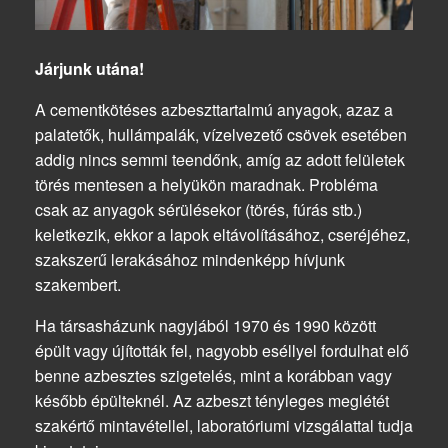
Járjunk utána!
A cementkötéses azbeszttartalmú anyagok, azaz a
palatetők, hullámpalák, vízelvezető csövek esetében
addig nincs semmi teendőnk, amíg az adott felületek
törés mentesen a helyükön maradnak. Probléma
csak az anyagok sérülésekor (törés, fúrás stb.)
keletkezik, ekkor a lapok eltávolításához, cseréjéhez,
szakszerű lerakásához mindenképp hívjunk
szakembert.
Ha társasházunk nagyjából 1970 és 1990 között
épült vagy újították fel, nagyobb eséllyel fordulhat elő
benne azbesztes szigetelés, mint a korábban vagy
később épülteknél. Az azbeszt tényleges meglétét
szakértő mintavétellel, laboratóriumi vizsgálattal tudja