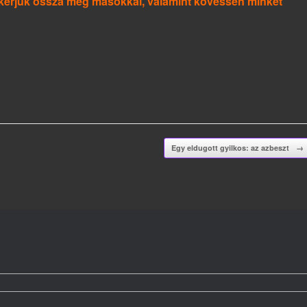
a, kérjük ossza meg másokkal, valamint kövessen minket
Egy eldugott gyilkos: az azbeszt
→