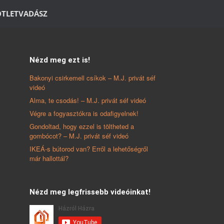
ÖTLETVADÁSZ
Nézd meg ezt is!
Bakonyi csirkemell csíkok – M.J. privát séf
videó
Alma, te csodás! – M.J. privát séf videó
Végre a fogyasztókra is odafigyelnek!
Gondoltad, hogy ezzel is töltheted a
gombócot? – M.J. privát séf videó
IKEÁ-s bútorod van? Erről a lehetőségről
már hallottál?
Nézd meg legfrissebb videóinkat!