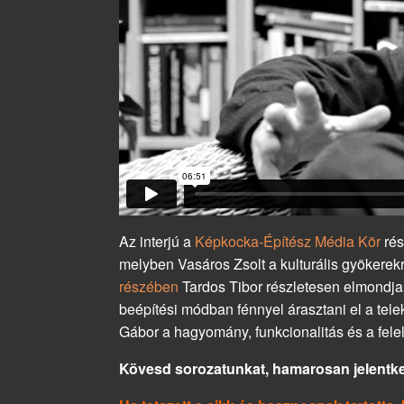
Az interjú a
Képkocka-Építész Média Kör
rés
melyben Vasáros Zsolt a kulturális gyökerek
részében
Tardos Tibor részletesen elmondja
beépítési módban fénnyel árasztani el a tele
Gábor a hagyomány, funkcionalitás és a fele
Kövesd sorozatunkat, hamarosan jelentke