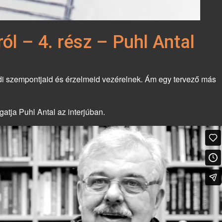
ól – 4. rész – Puhl Antal
i szempontjaid és érzelmeid vezérelnek. Ám egy tervező más
gatja Puhl Antal az interjúban.