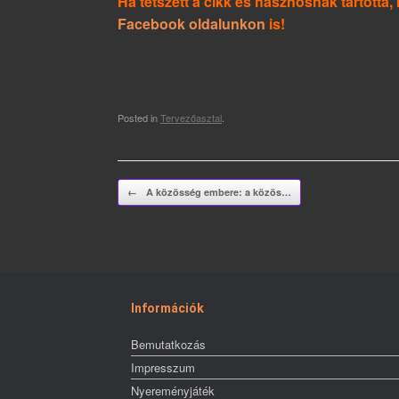
Ha tetszett a cikk és hasznosnak tartott
Facebook oldalunkon
is!
Posted in
Tervezőasztal
.
Post navigation
←
A közösség embere: a közös…
Információk
Bemutatkozás
Impresszum
Nyereményjáték