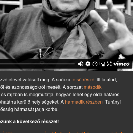
zvételével valósult meg. A sorozat
első részét
itt találod,
ről és azonosságokról mesélt. A sorozat
második
 és rajzban is megmutatja, hogyan lehet egy oldalhatáros
khatárra kerülő helyiségeket. A
harmadik részben
Turányi
lősség hármasát járja körbe.
zünk a következő résszel!