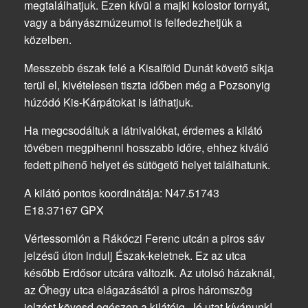
megtalálhatjuk. Ezen kívül a majki kolostor tornyát,
vagy a bányászmúzeumot is felfedezhetjük a
közelben.
Messzebb észak felé a Kisalföld Dunát követő síkja
terül el, kivételesen tiszta időben még a Pozsonyig
húzódó Kis-Kárpátokat is láthatjuk.
Ha megcsodáltuk a látnivalókat, érdemes a kilátó
tövében megpihenni hosszabb időre, ehhez kiváló
fedett pihenő helyet és sütögető helyet találhatunk.
A kilátó pontos koordinátája: N47.51743
E18.37167 GPX
Vértessomlón a Rákóczi Ferenc utcán a piros sáv
jelzésű úton indulj Észak-keletnek. Ez az utca
később Erdősor utcára változik. Az utolsó házaknál,
az Óhegy utca elágazásától a piros háromszög
jelzést kövesd egészen a kilátóig. Jó utat kívánunk!