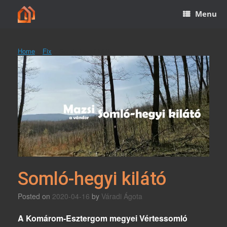
Skip
Menu
to
content
Home
»
Fix
»
Somló-hegyi kilátó
Somló-hegyi kilátó
Posted on
2020-04-16
by
Váradi Ágota
A Komárom-Esztergom megyei Vértessomló