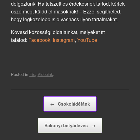
dolgoztunk! Ha tetszett és érdekesnek tartod, kérlek
oszd meg, küldd el másoknak! – Ezzel segítheted,
hogy legközelebb is olvashass ilyen tartalmakat.
Kövesd közösségi oldalainkat, melyeket itt
találod:
Facebook
,
Instagram
,
YouTube
Posted in
Fix
,
Videóink
.
Post navigation
←
Csokoládéfánk
Bakonyi betyárleves
→