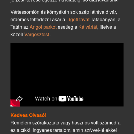
Vértessomlón és környékén sok szép látnivaló vár,
érdemes felfedezni akár a
Ligeti tavat
Tatabányán, a
Tatán az
Angol parkot
esetleg a
Kálváriát
, illetve a
közeli
Várgesztest
.
Kedves Olvasó!
Remélem szórakoztató vagy hasznos volt számodra
ez a cikk! Ingyenes tartalom, amin szívvel-lélekkel