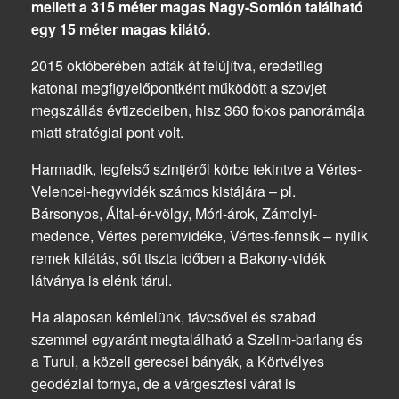
mellett a 315 méter magas Nagy-Somlón található
egy 15 méter magas kilátó.
2015 októberében adták át felújítva, eredetileg
katonai megfigyelőpontként működött a szovjet
megszállás évtizedeiben, hisz 360 fokos panorámája
miatt stratégiai pont volt.
Harmadik, legfelső szintjéről körbe tekintve a Vértes-
Velencei-hegyvidék számos kistájára – pl.
Bársonyos, Által-ér-völgy, Móri-árok, Zámolyi-
medence, Vértes peremvidéke, Vértes-fennsík – nyílik
remek kilátás, sőt tiszta időben a Bakony-vidék
látványa is elénk tárul.
Ha alaposan kémlelünk, távcsővel és szabad
szemmel egyaránt megtalálható a Szelim-barlang és
a Turul, a közeli gerecsei bányák, a Körtvélyes
geodéziai tornya, de a várgesztesi várat is