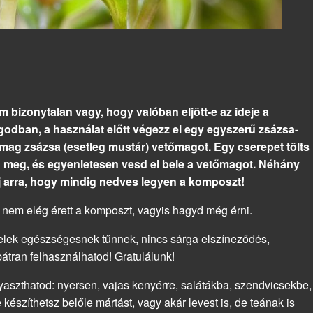
bizonytalan vagy, hogy valóban eljött-e az ideje a
godban, a használat előtt végezz el egy egyszerű zsázsa-
omag zsázsa (esetleg mustár) vetőmagot. Egy cserepet tölts
d meg, és egyenletesen vesd el bele a vetőmagot. Néhány
lj arra, hogy mindig nedves legyen a komposzt!
r nem elég érett a komposzt, vagyis hagyd még érni.
elek egészségesnek tűnnek, nincs sárga elszíneződés,
bátran felhasználhatod! Gratulálunk!
ogyaszthatod: nyersen, vajas kenyérre, salátákba, szendvicsekbe,
készíthetsz belőle mártást, vagy akár levest is, de teának is