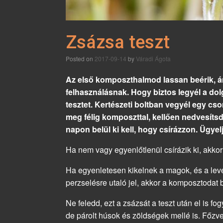
Zsázsa teszt
Posted on
2017-09-14
by
Váradi Ágota
Az első komposzthalmod lassan beérik, ám 
felhasználásnak. Hogy biztos legyél a dol
tesztet. Kertészeti boltban vegyél egy cs
meg félig komposzttal, kellően nedvesíts
napon belül ki kell, hogy csírázzon. Ügye
Ha nem vagy egyenlőtlenül csírázik ki, akko
Ha egyenletesen kikelnek a magok, és a lev
perzselésre utaló jel, akkor a komposztodat 
Ne feledd, ezt a zsázsát a teszt után el is f
de párolt húsok és zöldségek mellé is. Főzve 