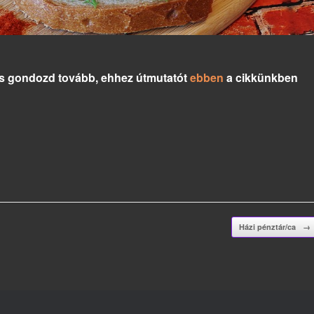
 és gondozd tovább, ehhez útmutatót
ebben
a cikkünkben
Házi pénztár/ca
→