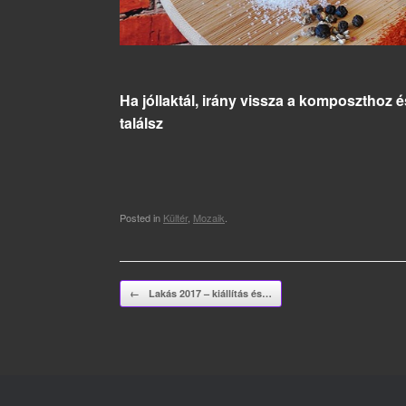
Ha jóllaktál, irány vissza a komposzthoz
találsz
Posted in
Kültér
,
Mozaik
.
Post navigation
←
Lakás 2017 – kiállítás és…