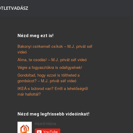
ÖTLETVADÁSZ
Nézd meg ezt is!
Bakonyi csirkemell csíkok – M.J. privát séf
videó
Alma, te csodás! – M.J. privát séf videó
Végre a fogyasztókra is odafigyelnek!
Gondoltad, hogy ezzel is töltheted a
gombócot? – M.J. privát séf videó
IKEÁ-s bútorod van? Erről a lehetőségről
már hallottál?
Nézd meg legfrissebb videóinkat!