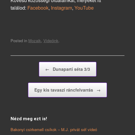
Kövesd közösségi oldalainkat, melyeket itt
találod:
Facebook
,
Instagram
,
YouTube
Posted in
Mozaik
,
Videóink
.
Post navigation
←
Dunaparti séta 3/3
Egy kis tavaszi ráncfelvarrás
→
Nézd meg ezt is!
Bakonyi csirkemell csíkok – M.J. privát séf videó