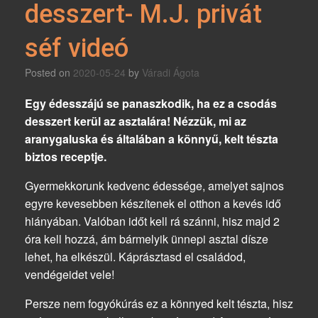
desszert- M.J. privát
séf videó
Posted on
2020-05-24
by
Váradi Ágota
Egy édesszájú se panaszkodik, ha ez a csodás
desszert kerül az asztalára! Nézzük, mi az
aranygaluska és általában a könnyű, kelt tészta
biztos receptje.
Gyermekkorunk kedvenc édessége, amelyet sajnos
egyre kevesebben készítenek el otthon a kevés idő
hiányában. Valóban időt kell rá szánni, hisz majd 2
óra kell hozzá, ám bármelyik ünnepi asztal dísze
lehet, ha elkészül. Káprásztasd el családod,
vendégeidet vele!
Persze nem fogyókúrás ez a könnyed kelt tészta, hisz