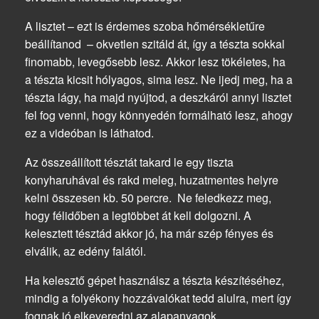
A lisztet – ezt is érdemes szoba hőmérsékletűre
beállítanod – okvetlen szitáld át, így a tészta sokkal
finomabb, levegősebb lesz. Akkor lesz tökéletes, ha
a tészta kicsit hólyagos, sima lesz. Ne ijedj meg, ha a
tészta lágy, ha majd nyújtod, a deszkáról annyi lisztet
fel fog venni, hogy könnyedén formálható lesz, ahogy
ez a videóban is láthatod.
Az összeállított tésztát takard le egy tiszta
konyharuhával és rakd meleg, huzatmentes helyre
kelni összesen kb. 50 percre. Ne feledkezz meg,
hogy félidőben a legtöbbet át kell dolgozni. A
kelesztett tésztád akkor jó, ha már szép fényes és
elválik, az edény falától.
Ha kelesztő gépet használsz a tészta készítéséhez,
mindig a folyékony hozzávalókat tedd alulra, mert így
fognak jó elkeveredni az alapanyagok.