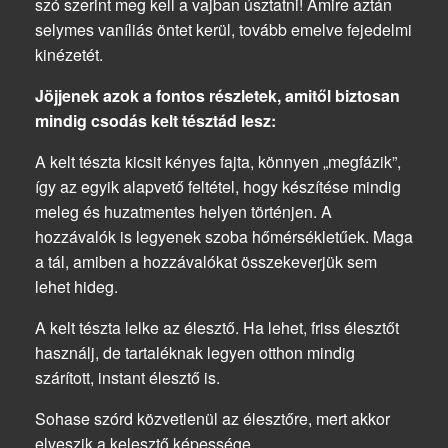
szó szerint meg kell a vajban úsztatni! Amire aztán
selymes vaníliás öntet kerül, tovább emelve fejedelmi
kinézetét.
Jöjjenek azok a fontos részletek, amitől biztosan
mindig csodás kelt tésztád lesz:
A kelt tészta kicsit kényes fajta, könnyen „megfázik”,
így az egyik alapvető feltétel, hogy készítése mindig
meleg és huzatmentes helyen történjen. A
hozzávalók is legyenek szoba hőmérsékletűek. Maga
a tál, amiben a hozzávalókat összekeverjük sem
lehet hideg.
A kelt tészta lelke az élesztő. Ha lehet, friss élesztőt
használj, de tartaléknak legyen otthon mindig
szárított, instant élesztő is.
Sohase szórd közvetlenül az élesztőre, mert akkor
elveszik a kelesztő képessége.