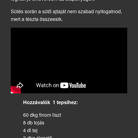
Sütés során a sütő ajtaját nem szabad nyitogatnod,
mert a tészta összeesik.
Hozzávalók 1 tepsihez:
60 dkg finom liszt
8 db tojás
4 dl tej
3 dkg élesztő