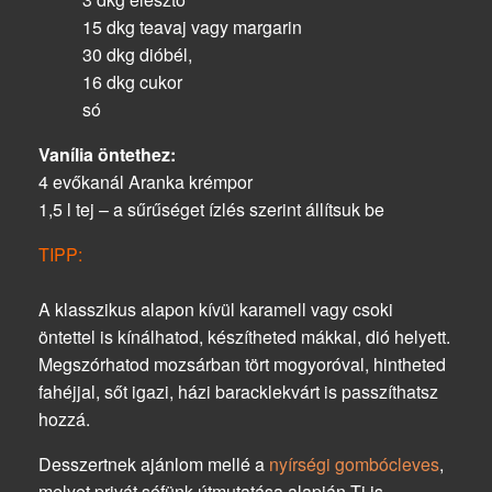
15 dkg teavaj vagy margarin
30 dkg dióbél,
16 dkg cukor
só
Vanília öntethez:
4 evőkanál Aranka krémpor
1,5 l tej – a sűrűséget ízlés szerint állítsuk be
TIPP:
A klasszikus alapon kívül karamell vagy csoki
öntettel is kínálhatod, készítheted mákkal, dió helyett.
Megszórhatod mozsárban tört mogyoróval, hintheted
fahéjjal, sőt igazi, házi baracklekvárt is passzíthatsz
hozzá.
Desszertnek
ajánlom mellé a
nyírségi gombócleves
,
melyet privát séfünk útmutatása alapján Ti is