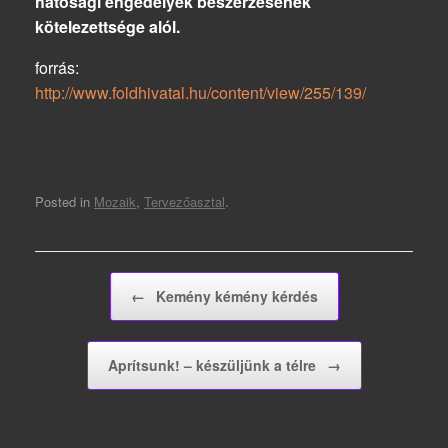
hatósági engedélyek beszerzésének
kötelezettsége alól.
forrás:
http://www.foldhivatal.hu/content/view/255/139/
Posted in
Mozaik
,
Tervezőasztal
.
Post navigation
←
Kemény kémény kérdés
Aprítsunk! – készüljünk a télre
→