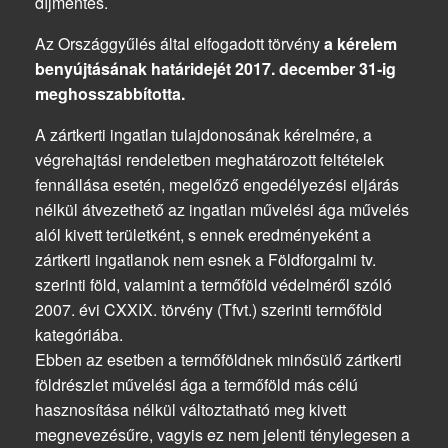
díjmentes.
Az Országgyűlés által elfogadott törvény
a kérelem
benyújtásának határidejét 2017. december 31-ig
meghosszabbította.
A zártkerti ingatlan tulajdonosának kérelmére, a
végrehajtási rendeletben meghatározott feltételek
fennállása esetén, megelőző engedélyezési eljárás
nélkül átvezethető az ingatlan művelési ága művelés
alól kivett területként, s ennek eredményeként a
zártkerti ingatlanok nem esnek a Földforgalmi tv.
szerinti föld, valamint a termőföld védelméről szóló
2007. évi CXXIX. törvény (Tfvt.) szerinti termőföld
kategóriába.
Ebben az esetben a termőföldnek minősülő zártkerti
földrészlet művelési ága a termőföld más célú
hasznosítása nélkül változtatható meg kivett
megnevezésűre, vagyis ez nem jelenti ténylegesen a