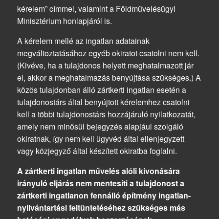
kérelem” címmel, valamint a Földművelésügyi
Minisztérium honlapjáról is.
A kérelem mellé az ingatlan adatainak
megváltoztatásához egyéb okiratot csatolni nem kell.
(Kivéve, ha a tulajdonos helyett meghatalmazott jár
el, akkor a meghatalmazás benyújtása szükséges.) A
közös tulajdonban álló zártkerti ingatlan esetén a
tulajdonostárs által benyújtott kérelemhez csatolni
kell a többi tulajdonostárs hozzájáruló nyilatkozatát,
amely nem minősül bejegyzés alapjául szolgáló
okiratnak, így nem kell ügyvéd által ellenjegyzett
vagy közjegyző által készített okiratba foglalni.
A zártkerti ingatlan művelés alóli kivonására
irányuló eljárás nem mentesíti a tulajdonost a
zártkerti ingatlanon fennálló építmény ingatlan-
nyilvántartási feltüntetéséhez szükséges más