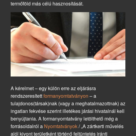
termőföld más célú hasznosítását.
A kérelmet – egy külön erre az eljárásra
rendszeresített
formanyomtatványon
– a
tulajdonos(társak)nak (vagy a meghatalmazottnak) az
ingatlan fekvése szerint illetékes járási hivatalnál kell
benyújtania. A formanyomtatvány letölthető még a
forrásoldalról a
Nyomtatványok
/ „A zártkerti művelés
alól kivont területként történő feltüntetés iránti