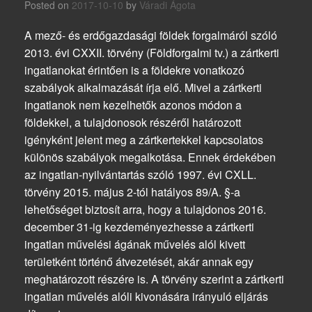
Posted on
2017-10-10
by
Váradi Ágota
A mező- és erdőgazdasági földek forgalmáról szóló
2013. évi CXXII. törvény (Földforgalmi tv.) a zártkerti
ingatlanokat érintően is a földekre vonatkozó
szabályok alkalmazását írja elő. Mivel a zártkerti
ingatlanok nem kezelhetők azonos módon a
földekkel, a tulajdonosok részéről határozott
igényként jelent meg a zártkertekkel kapcsolatos
különös szabályok megalkotása. Ennek érdekében
az ingatlan-nyilvántartás szóló 1997. évi CXLL.
törvény 2015. május 2-tól hatályos 89/A. §-a
lehetőséget biztosít arra, hogy a tulajdonos 2016.
december 31-ig kezdeményezhesse a zártkerti
ingatlan művelési ágának művelés alól kivett
területként történő átvezetését, akár annak egy
meghatározott részére is. A törvény szerint a zártkerti
ingatlan művelés alóli kivonására irányuló eljárás