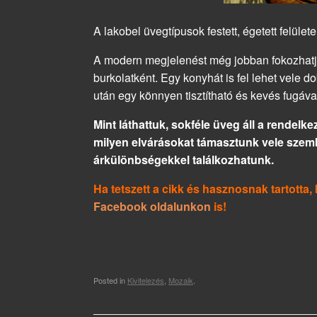
A lakobel üvegtípusok festett, égetett felüle
A modern megjelenést még jobban fokozhatjuk
burkolatként. Egy konyhát is fel lehet vele do
után egy könnyen tisztítható és kevés fugáv
Mint láthattuk, sokféle üveg áll a rendelk
milyen elvárásokat támasztunk vele szem
árkülönbségekkel találkozhatunk.
Ha tetszett a cikk és hasznosnak tartott
Facebook oldalunkon
is!
Posted in
Kivitelezés
,
Mozaik
.