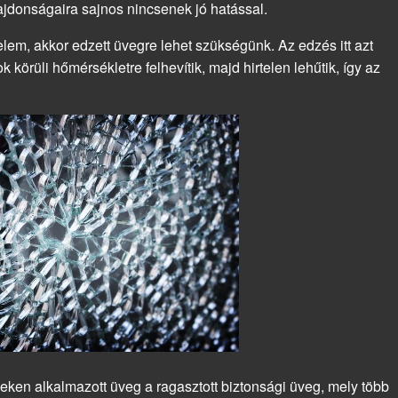
jdonságaira sajnos nincsenek jó hatással.
lem, akkor edzett üvegre lehet szükségünk. Az edzés itt azt
k körüli hőmérsékletre felhevítik, majd hirtelen lehűtik, így az
eken alkalmazott üveg a ragasztott biztonsági üveg, mely több