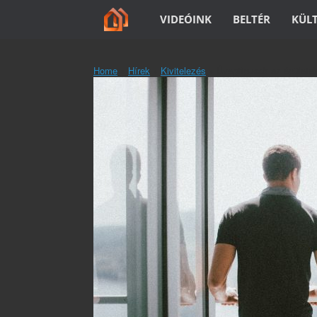
Skip
VIDEÓINK
BELTÉR
KÜL
to
content
Home
»
Hírek
»
Kivitelezés
»
Üvegtípusok az épülete