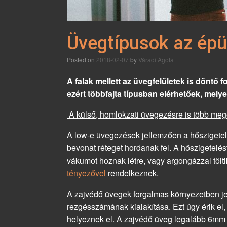
Üvegtípusok az épü
Posted on
2018-02-07
by
Váradi Ágota
A falak mellett az üvegfelületek is döntő 
ezért többfajta típusban elérhetőek, melye
A külső, homlokzati üvegezésre is több mego
A low-e üvegezések jellemzően a hőszigetel
bevonat réteget hordanak fel. A hőszigetelés
vákumot hoznak létre, vagy argongázzal tölt
tényezővel
rendelkeznek.
A zajvédő üvegek forgalmas környezetben je
rezgésszámának kialakítása. Ezt úgy érik el
helyeznek el. A zajvédő üveg legalább 6mm va