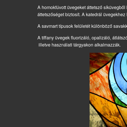
A homokfúvott üvegeket áttetsző síküvegbő
áttetszőséget biztosít. A katedrál üvegekhez 
A savmart típusok felületét különböző savakk
A tiffany üvegek fluorizáló, opalizáló, átlá
illetve használati tárgyakon alkalmazzák.