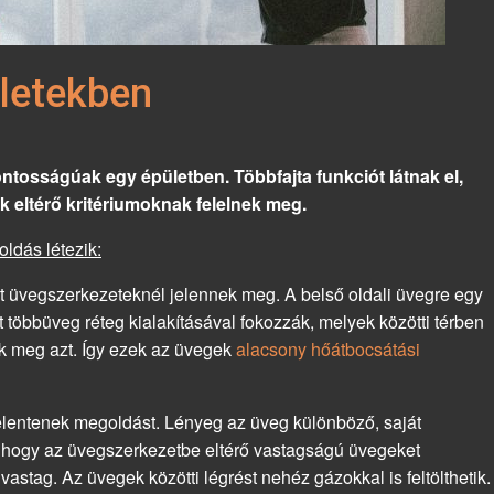
letekben
fontosságúak egy épületben. Többfajta funkciót látnak el,
k eltérő kritériumoknak felelnek meg.
ldás létezik:
t üvegszerkezeteknél jelennek meg. A belső oldali üvegre egy
t többüveg réteg kialakításával fokozzák, melyek közötti térben
ik meg azt. Így ezek az üvegek
alacsony hőátbocsátási
lentenek megoldást. Lényeg az üveg különböző, saját
, hogy az üvegszerkezetbe eltérő vastagságú üvegeket
stag. Az üvegek közötti légrést nehéz gázokkal is feltölthetik.