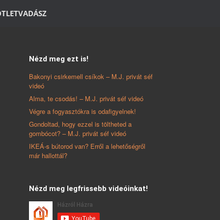
ÖTLETVADÁSZ
Nézd meg ezt is!
Bakonyi csirkemell csíkok – M.J. privát séf
videó
Alma, te csodás! – M.J. privát séf videó
Végre a fogyasztókra is odafigyelnek!
Gondoltad, hogy ezzel is töltheted a
gombócot? – M.J. privát séf videó
IKEÁ-s bútorod van? Erről a lehetőségről
már hallottál?
Nézd meg legfrissebb videóinkat!