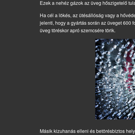
Ezek a nehéz gázok az üveg hőszigetelő tula
Ha cél a lökés, az ütésállóság vagy a hővéde
jelenti, hogy a gyártás során az üveget 600 fo
üveg töréskor apró szemcsére törik.
Másik kizuhanás elleni és betörésbiztos hely