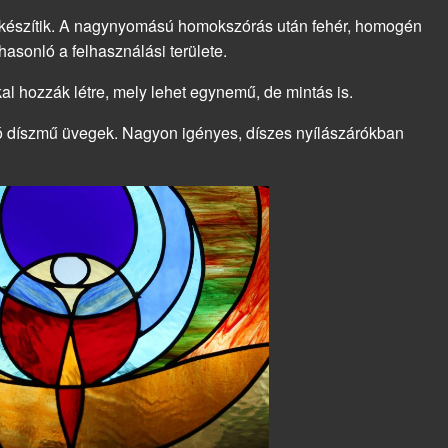
l készítik. A nagynyomású homokszórás után fehér, homogén
hasonló a felhasználási területe.
al hozzák létre, mely lehet egynemű, de mintás is.
tszó díszmű üvegek. Nagyon igényes, díszes nyílászárókban