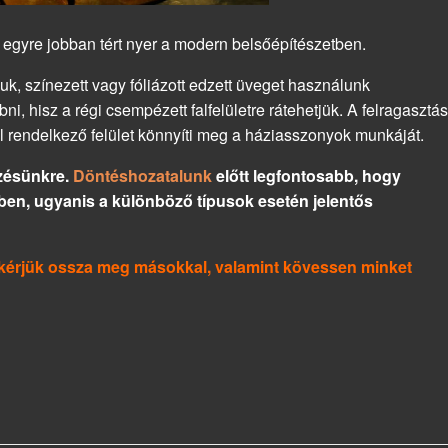
te egyre jobban tért nyer a modern belsőépítészetben.
, színezett vagy fóliázott edzett üveget használunk
bni, hisz a régi csempézett falfelületre rátehetjük. A felragasztás
al rendelkező felület könnyíti meg a háziasszonyok munkáját.
ezésünkre.
Döntéshozatalunk
előtt legfontosabb, hogy
ben, ugyanis a különböző típusok esetén jelentős
a, kérjük ossza meg másokkal, valamint kövessen minket