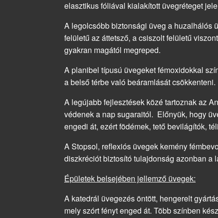
elasztikus fóliával kialakított üvegréteget jele
A legolcsóbb biztonsági üveg a huzalhálós ü
felületű az áttetsző, a csiszolt felületű visz
gyakran magától megreped.
A planibel típusú üvegeket fémoxidokkal sz
a belső térbe való beáramlását csökkenteni.
A legújabb fejlesztések közé tartoznak az An
védenek a nap sugaraitól. Előnyük, hogy üve
engedi át, ezért födémek, tető bevilágítók, 
A Stopsol, reflexiós üvegek kemény fémbevon
diszkréciót biztosító tulajdonság azonban a
Épületek belsejében jellemző üvegek:
A katedrál üvegezés öntött, hengerelt gyártás 
mely szórt fényt enged át. Több színben kész