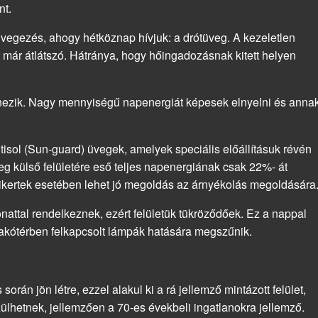
nt.
vegezés, ahogy hétköznap hívjuk: a drótüveg. A kezeletlen
ont már átlátszó. Hátránya, hogy hőingadozásnak kitett helyen
ínezik. Nagy mennyiségű napenergiát képesek elnyelni és anna
tisol (Sun-guard) üvegek, amelyek speciális előállításuk révén
g külső felületére eső teljes napenergiának csak 22%- át
télikertek esetében lehet jó megoldás az árnyékolás megoldására
attal rendelkeznek, ezért felületük tükröződőek. Ez a nappal
 lakótérben felkapcsolt lámpák hatására megszűnik.
során jön létre, ezzel alakul ki a rá jellemző mintázott felület,
ülhetnek, jellemzően a 70-es évekbeli ingatlanokra jellemző.