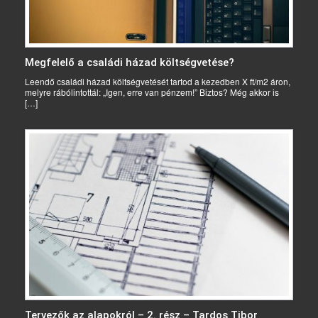
Megfelelő a családi házad költségvetése?
Leendő családi házad költségvetését tartod a kezedben X ft/m2 áron,
melyre rábólintottál: „Igen, erre van pénzem!” Biztos? Még akkor is
[…]
Tervezők az alapokról – 2. rész – Tardos Tibor