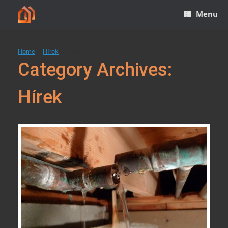
Skip
Menu
to
content
Home
»
Hírek
»
Page 4
Category Archives:
Hírek