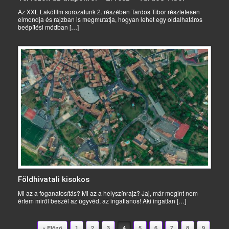
Az XXL Lakófilm sorozatunk 2. részében Tardos Tibor részletesen
elmondja és rajzban is megmutatja, hogyan lehet egy oldalhatáros
beépítési módban […]
Földhivatali kisokos
Mi az a foganatosítás? Mi az a helyszínrajz? Jaj, már megint nem
értem miről beszél az ügyvéd, az ingatlanos! Aki ingatlan […]
Post navigation
« Előző
1
2
3
4
5
6
7
8
9