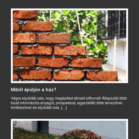
Miből épüljön a ház?
Végre eljutottál oda, hogy megépíted álmaid otthonát! Átlapoztál több
tucat információs anyagot, prospektust, egyeztettél több tervezővel,
kivitelezővel és eljutottál oda, […]